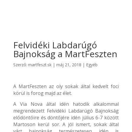
Felvidéki Labdarúgó
Bajnokság a MartFeszten
Szerző:
martfeszt.sk
|
máj 21, 2018
|
Egyéb
A MartFeszten az oly sokak által kedvelt foci
körül is forog majd az élet.
A Via Nova által idén hatodik alkalommal
megrendezett Felvidéki Labdarúgó Bajnokság
elődöntőire és döntőjére idén július 6-7 között
Martoson kerül sor. A jól ismert, sokak által
várt bajnokság természetesen idén is