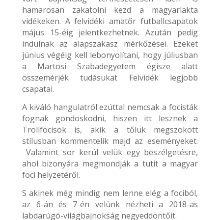
hamarosan zakatolni kezd a magyarlakta
vidékeken. A felvidéki amatőr futballcsapatok
május 15-éig jelentkezhetnek. Azután pedig
indulnak az alapszakasz mérkőzései. Ezeket
június végéig kell lebonyolítani, hogy júliusban
a Martosi Szabadegyetem égisze alatt
összemérjék tudásukat Felvidék legjobb
csapatai.
A kiváló hangulatról ezúttal nemcsak a focisták
fognak gondoskodni, hiszen itt lesznek a
Trollfocisok is, akik a tőlük megszokott
stílusban kommentelik majd az eseményeket.
Valamint sor kerül velük egy beszélgetésre,
ahol bizonyára megmondják a tutit a magyar
foci helyzetéről.
S akinek még mindig nem lenne elég a fociból,
az 6-án és 7-én velünk nézheti a 2018-as
labdarúgó-világbajnokság negyeddöntőit.