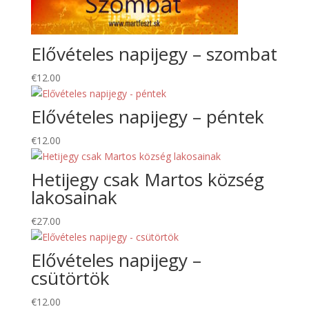
Elővételes napijegy – szombat
€
12.00
Elővételes napijegy – péntek
€
12.00
Hetijegy csak Martos község
lakosainak
€
27.00
Elővételes napijegy –
csütörtök
€
12.00