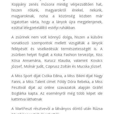
Koppány zenés műsora mindig vérpezsdítően hat,
hiszen rólunk, magyarokról énekel, nekünk,
magyaroknak, noha a közönség közben már
izgatottan várta, hogy a lányok újra megjelenjenek,
ezúttal lélegzetelállító estélyi ruhákban.
A zsűrinek nem volt könnyű dolga, hiszen a külsőre
vonatkozó szempontok mellett vizsgálták a lányok
fellépését és viselkedésük természetességét is. A
zsűriben helyet foglalt a Koka Fashion tervezője, Kiss
Kósa Annamária, Kurucz Klaudia, valamint Kovács
József, Molnár Judit, Cziprusz Zoltán és Mucska József.
A Miss Sport díjat Csóka Edina, a Miss Bikini díjat Nagy
Fanni, a Miss Talent címet Földy Dóra Rebeka, a Miss
Fesztivál díjat az online szavazatok alapján Gráfel
Boglárka kapta. Az eseményről még több képet ide
kattintva láthatnak
A MartFeszt résztvevői a látványos döntő után Rúzsa