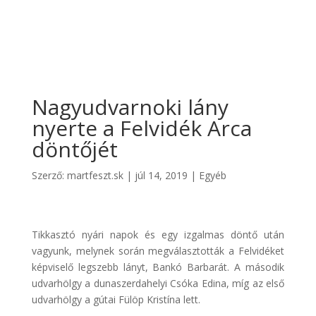
Nagyudvarnoki lány
nyerte a Felvidék Arca
döntőjét
Szerző:
martfeszt.sk
|
júl 14, 2019
|
Egyéb
Tikkasztó nyári napok és egy izgalmas döntő után
vagyunk, melynek során megválasztották a Felvidéket
képviselő legszebb lányt, Bankó Barbarát. A második
udvarhölgy a dunaszerdahelyi Csóka Edina, míg az első
udvarhölgy a gútai Fülöp Kristína lett.