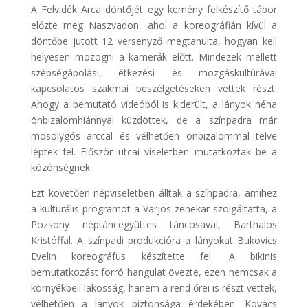
A Felvidék Arca döntőjét egy kemény felkészítő tábor
előzte meg Naszvadon, ahol a koreográfián kívül a
döntőbe jutott 12 versenyző megtanulta, hogyan kell
helyesen mozogni a kamerák előtt. Mindezek mellett
szépségápolási, étkezési és mozgáskultúrával
kapcsolatos szakmai beszélgetéseken vettek részt.
Ahogy a bemutató videóból is kiderült, a lányok néha
önbizalomhiánnyal küzdöttek, de a színpadra már
mosolygós arccal és vélhetően önbizalommal telve
léptek fel. Először utcai viseletben mutatkoztak be a
közönségnek.
Ezt követően népviseletben álltak a színpadra, amihez
a kulturális programot a Varjos zenekar szolgáltatta, a
Pozsony néptáncegyüttes táncosával, Barthalos
Kristóffal. A színpadi produkcióra a lányokat Bukovics
Evelin koreográfus készítette fel. A bikinis
bemutatkozást forró hangulat övezte, ezen nemcsak a
környékbeli lakosság, hanem a rend őrei is részt vettek,
vélhetően a lányok biztonsága érdekében. Kovács