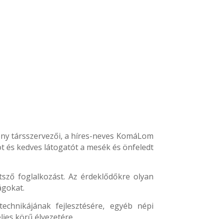
zvény társszervezői, a híres-neves KomáLom
öt és kedves látogatót a mesék és önfeledt
ző foglalkozást. Az érdeklődőkre olyan
ágokat.
echnikájának fejlesztésére, egyéb népi
jes körű élvezetére.