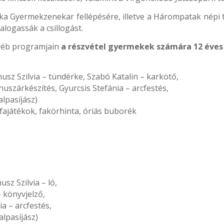
a Gyermekzenekar fellépésére, illetve a Hárompatak népi t
logassák a csillogást.
gyéb programjain
a részvétel gyermekek számára 12 éves 
usz Szilvia – tündérke, Szabó Katalin – karkötő,
uszárkészítés, Gyurcsis Stefánia – arcfestés,
lpasíjász)
átékok, fakörhinta, óriás buborék
sz Szilvia – ló,
 könyvjelző,
a – arcfestés,
lpasíjász)