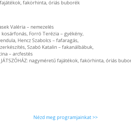
átékok, fakörhinta, óriás buborék
lasek Valéria – nemezelés
 kosárfonás, Forró Terézia – gyékény,
evendula, Hencz Szabolcs – fafaragás,
zerkészítés, Szabó Katalin – fakanálbábuk,
tina – arcfestés
TSZÓHÁZ: nagyméretű fajátékok, fakörhinta, óriás bubo
Nézd meg programjainkat >>