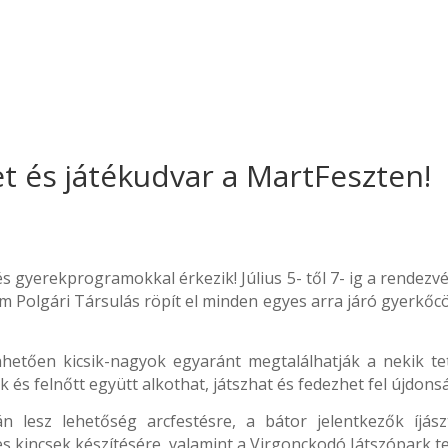
et és játékudvar a MartFeszten!
 és gyerekprogramokkal érkezik! Július 5- től 7- ig a rende
um Polgári Társulás röpít el minden egyes arra járó gyerkőc
tően kicsik-nagyok egyaránt megtalálhatják a nekik tets
és felnőtt együtt alkothat, játszhat és fedezhet fel újdons
esz lehetőség arcfestésre, a bátor jelentkezők íjászt
kincsek készítésére, valamint a Virgonckodó Játszópark tel