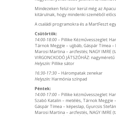
Mindezeken felül sor kerül még az Apacuk
kitárulnak, hogy mindenki szeméből előcsa
A családi programokra és a MartFeszt e
Csütörtök:
14:00-18:00
– Pillike Kézművesszeglet: Han
Tárnok Meggie – ujjbáb, Gáspár Tímea – h
Marosi Martina – arcfestés; NAGY IMRE (ta
VIRGONCKODÓ JÁTSZÓHÁZ: nagyméretű faj
Helyszín:
Pillike sátor
16:30-17:30
– Hárompatak zenekar
Helyszín:
Harmónia színpad
Péntek:
14:00-17:00
– Pillike kézművesszeglet: Hanu
Szabó Katalin – metélés, Tárnok Meggie –
Gáspár Tímea – képeslap, Gyurcsis Stefáni
Marosi Martina – arcfestés, NAGY IMRE (ta