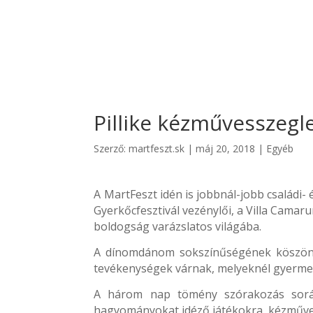
Pillike kézművesszegl
Szerző:
martfeszt.sk
|
máj 20, 2018
|
Egyéb
A MartFeszt idén is jobbnál-jobb családi-
Gyerkőcfesztivál vezénylői, a Villa Camar
boldogság varázslatos világába.
A dínomdánom sokszínűségének köszönhe
tevékenységek várnak, melyeknél gyermek 
A három nap tömény szórakozás során l
hagyományokat idéző játékokra, kézműves 