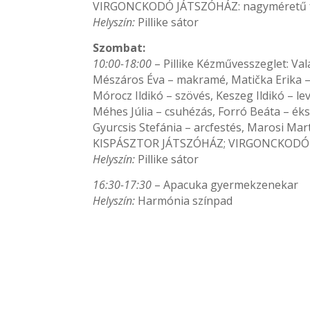
VIRGONCKODÓ JÁTSZÓHÁZ: nagyméretű faj
Helyszín:
Pillike sátor
Szombat:
10:00-18:00
– Pillike Kézművesszeglet: Va
Mészáros Éva – makramé, Matička Erika –
Mórocz Ildikó – szövés, Keszeg Ildikó – l
Méhes Júlia – csuhézás, Forró Beáta – éks
Gyurcsis Stefánia – arcfestés, Marosi Mar
KISPÁSZTOR JÁTSZÓHÁZ; VIRGONCKODÓ JÁ
Helyszín:
Pillike sátor
16:30-17:30
– Apacuka gyermekzenekar
Helyszín:
Harmónia színpad